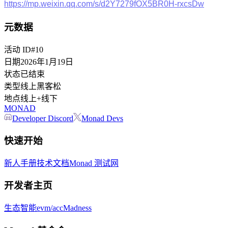
https://mp.weixin.qq.com/s/d2Y7279fOX5BR0H-rxcsDw
元数据
活动 ID
#
10
日期
2026年1月19日
状态
已结束
类型
线上黑客松
地点
线上+线下
MONAD
Developer Discord
Monad Devs
快速开始
新人手册
技术文档
Monad 测试网
开发者主页
生态智能
evm/acc
Madness